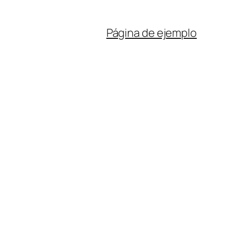
Página de ejemplo