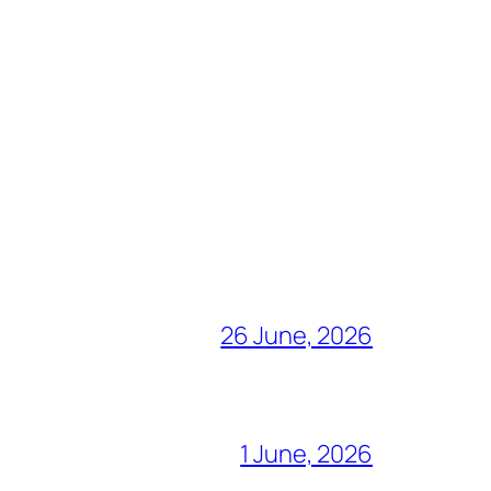
26 June, 2026
1 June, 2026