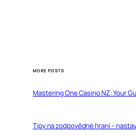
MORE POSTS
Mastering One Casino NZ: Your Gu
Tipy na zodpovědné hraní – nastav