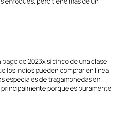
s enfoques, pero tiene más de un
 pago de 2023x si cinco de una clase
ue los indios pueden comprar en línea
ios especiales de tragamonedas en
tis principalmente porque es puramente