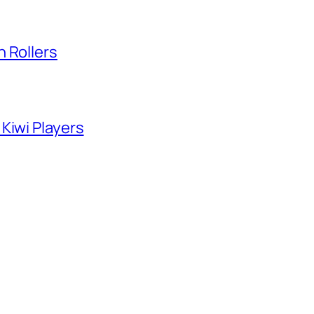
 Rollers
Kiwi Players