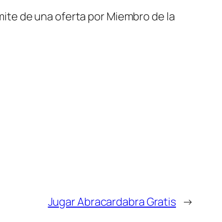
mite de una oferta por Miembro de la
Jugar Abracardabra Gratis
→