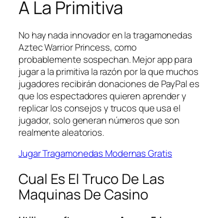
A La Primitiva
No hay nada innovador en la tragamonedas
Aztec Warrior Princess, como
probablemente sospechan. Mejor app para
jugar a la primitiva la razón por la que muchos
jugadores recibirán donaciones de PayPal es
que los espectadores quieren aprender y
replicar los consejos y trucos que usa el
jugador, solo generan números que son
realmente aleatorios.
Jugar Tragamonedas Modernas Gratis
Cual Es El Truco De Las
Maquinas De Casino