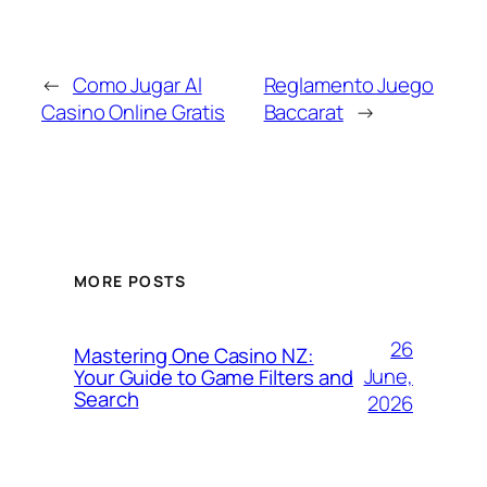
←
Como Jugar Al
Reglamento Juego
Casino Online Gratis
Baccarat
→
MORE POSTS
26
Mastering One Casino NZ:
June,
Your Guide to Game Filters and
Search
2026