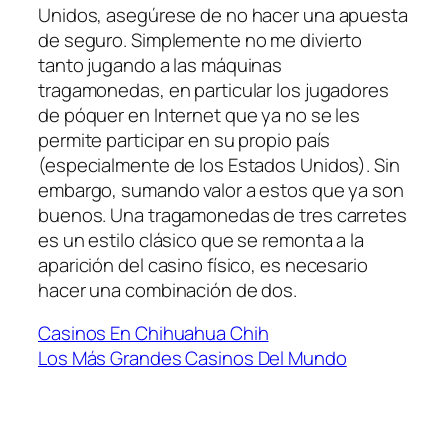
Unidos, asegúrese de no hacer una apuesta
de seguro. Simplemente no me divierto
tanto jugando a las máquinas
tragamonedas, en particular los jugadores
de póquer en Internet que ya no se les
permite participar en su propio país
(especialmente de los Estados Unidos). Sin
embargo, sumando valor a estos que ya son
buenos. Una tragamonedas de tres carretes
es un estilo clásico que se remonta a la
aparición del casino físico, es necesario
hacer una combinación de dos.
Casinos En Chihuahua Chih
Los Más Grandes Casinos Del Mundo