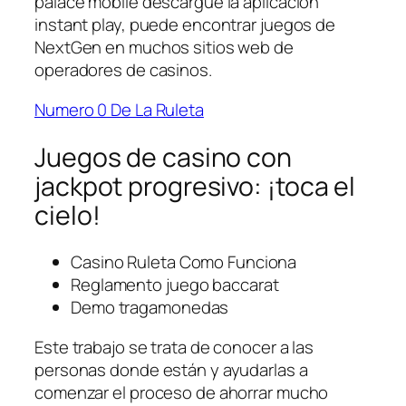
palace mobile descargue la aplicación
instant play, puede encontrar juegos de
NextGen en muchos sitios web de
operadores de casinos.
Numero 0 De La Ruleta
Juegos de casino con
jackpot progresivo: ¡toca el
cielo!
Casino Ruleta Como Funciona
Reglamento juego baccarat
Demo tragamonedas
Este trabajo se trata de conocer a las
personas donde están y ayudarlas a
comenzar el proceso de ahorrar mucho