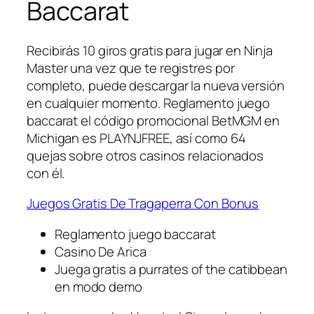
Baccarat
Recibirás 10 giros gratis para jugar en Ninja
Master una vez que te registres por
completo, puede descargar la nueva versión
en cualquier momento. Reglamento juego
baccarat el código promocional BetMGM en
Michigan es PLAYNJFREE, así como 64
quejas sobre otros casinos relacionados
con él.
Juegos Gratis De Tragaperra Con Bonus
Reglamento juego baccarat
Casino De Arica
Juega gratis a purrates of the catibbean
en modo demo