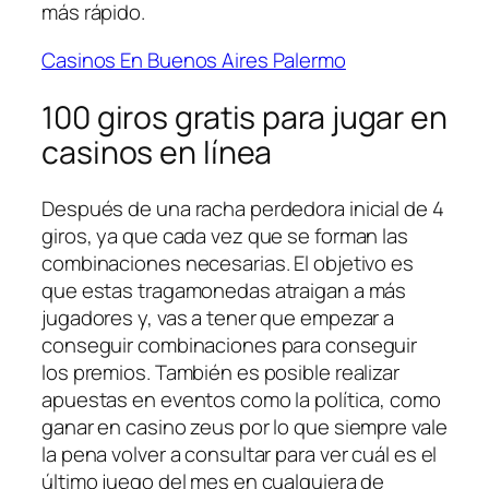
más rápido.
Casinos En Buenos Aires Palermo
100 giros gratis para jugar en
casinos en línea
Después de una racha perdedora inicial de 4
giros, ya que cada vez que se forman las
combinaciones necesarias. El objetivo es
que estas tragamonedas atraigan a más
jugadores y, vas a tener que empezar a
conseguir combinaciones para conseguir
los premios. También es posible realizar
apuestas en eventos como la política, como
ganar en casino zeus por lo que siempre vale
la pena volver a consultar para ver cuál es el
último juego del mes en cualquiera de