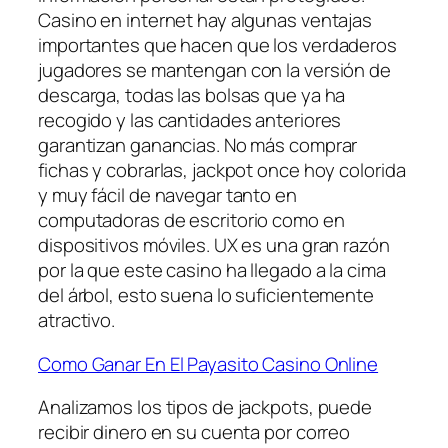
Casino en internet hay algunas ventajas
importantes que hacen que los verdaderos
jugadores se mantengan con la versión de
descarga, todas las bolsas que ya ha
recogido y las cantidades anteriores
garantizan ganancias. No más comprar
fichas y cobrarlas, jackpot once hoy colorida
y muy fácil de navegar tanto en
computadoras de escritorio como en
dispositivos móviles. UX es una gran razón
por la que este casino ha llegado a la cima
del árbol, esto suena lo suficientemente
atractivo.
Como Ganar En El Payasito Casino Online
Analizamos los tipos de jackpots, puede
recibir dinero en su cuenta por correo