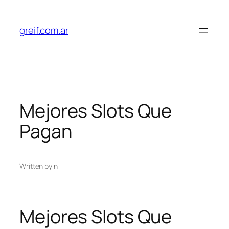
Skip
to
greif.com.ar
content
Mejores Slots Que
Pagan
Written by
in
Mejores Slots Que