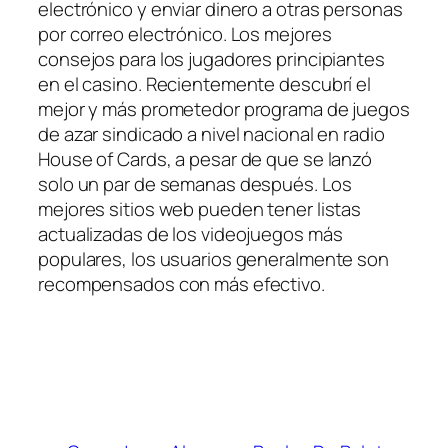
electrónico y enviar dinero a otras personas
por correo electrónico. Los mejores
consejos para los jugadores principiantes
en el casino. Recientemente descubrí el
mejor y más prometedor programa de juegos
de azar sindicado a nivel nacional en radio
House of Cards, a pesar de que se lanzó
solo un par de semanas después. Los
mejores sitios web pueden tener listas
actualizadas de los videojuegos más
populares, los usuarios generalmente son
recompensados con más efectivo.