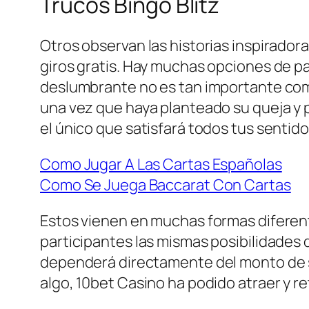
Trucos Bingo Blitz
Otros observan las historias inspirador
giros gratis. Hay muchas opciones de pag
deslumbrante no es tan importante como
una vez que haya planteado su queja y p
el único que satisfará todos tus sentido
Como Jugar A Las Cartas Españolas
Como Se Juega Baccarat Con Cartas
Estos vienen en muchas formas diferent
participantes las mismas posibilidades 
dependerá directamente del monto de s
algo, 10bet Casino ha podido atraer y re