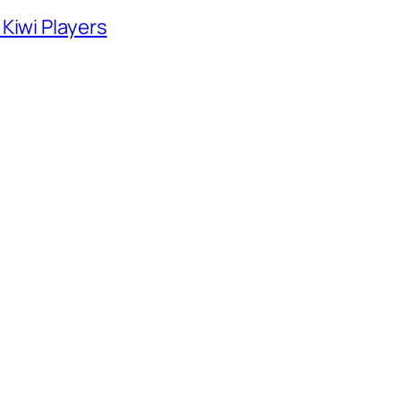
Kiwi Players