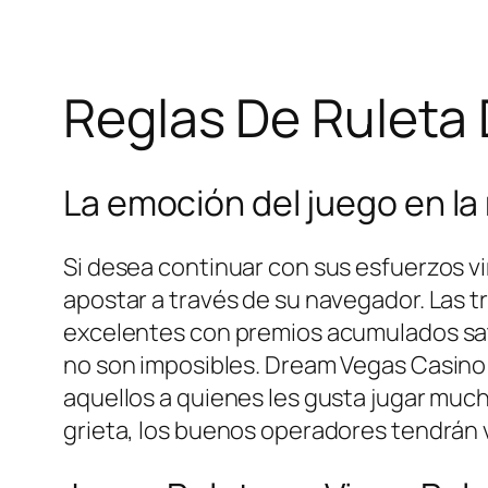
Reglas De Ruleta
La emoción del juego en la
Si desea continuar con sus esfuerzos vir
apostar a través de su navegador. Las 
excelentes con premios acumulados satis
no son imposibles. Dream Vegas Casino 
aquellos a quienes les gusta jugar much
grieta, los buenos operadores tendrán 