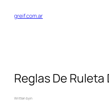
Skip
to
greif.com.ar
content
Reglas De Ruleta
Written by
in