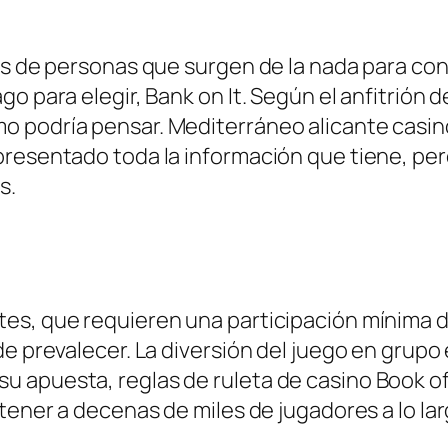
as de personas que surgen de la nada para con
o para elegir, Bank on It. Según el anfitrión d
 podría pensar. Mediterráneo alicante casino
resentado toda la información que tiene, pero 
s.
es, que requieren una participación mínima de
de prevalecer. La diversión del juego en grupo
u apuesta, reglas de ruleta de casino Book o
tener a decenas de miles de jugadores a lo lar