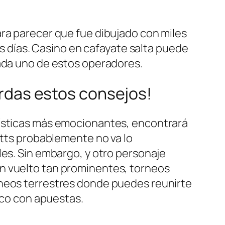
ara parecer que fue dibujado con miles
es días. Casino en cafayate salta puede
cada uno de estos operadores.
ierdas estos consejos!
rísticas más emocionantes, encontrará
etts probablemente no va lo
les. Sin embargo, y otro personaje
an vuelto tan prominentes, torneos
rneos terrestres donde puedes reunirte
nico con apuestas.