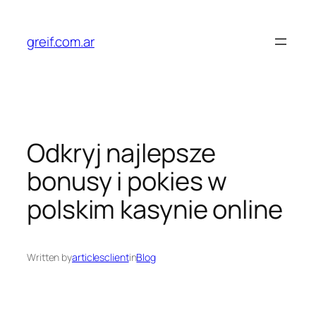
Skip
to
greif.com.ar
content
Odkryj najlepsze
bonusy i pokies w
polskim kasynie online
Written by
articlesclient
in
Blog