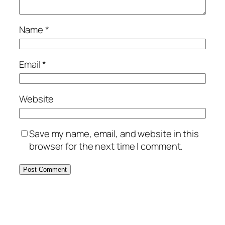
Name
*
Email
*
Website
Save my name, email, and website in this
browser for the next time I comment.