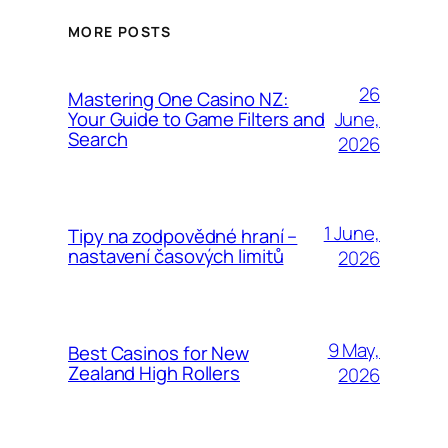
MORE POSTS
26
Mastering One Casino NZ:
June,
Your Guide to Game Filters and
Search
2026
1 June,
Tipy na zodpovědné hraní –
nastavení časových limitů
2026
9 May,
Best Casinos for New
Zealand High Rollers
2026