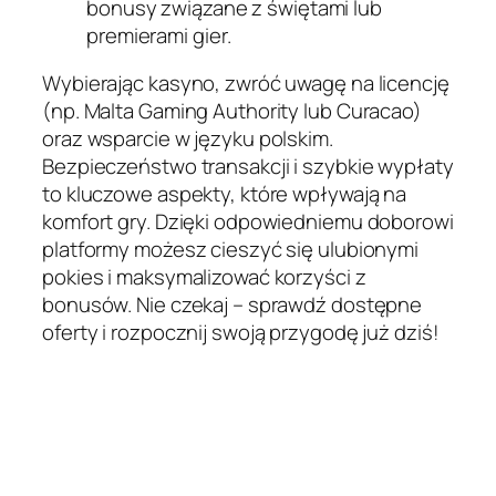
bonusy związane z świętami lub
premierami gier.
Wybierając kasyno, zwróć uwagę na licencję
(np. Malta Gaming Authority lub Curacao)
oraz wsparcie w języku polskim.
Bezpieczeństwo transakcji i szybkie wypłaty
to kluczowe aspekty, które wpływają na
komfort gry. Dzięki odpowiedniemu doborowi
platformy możesz cieszyć się ulubionymi
pokies i maksymalizować korzyści z
bonusów. Nie czekaj – sprawdź dostępne
oferty i rozpocznij swoją przygodę już dziś!