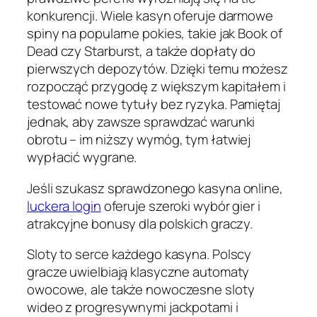
konkurencji. Wiele kasyn oferuje darmowe
spiny na popularne pokies, takie jak Book of
Dead czy Starburst, a także dopłaty do
pierwszych depozytów. Dzięki temu możesz
rozpocząć przygodę z większym kapitałem i
testować nowe tytuły bez ryzyka. Pamiętaj
jednak, aby zawsze sprawdzać warunki
obrotu – im niższy wymóg, tym łatwiej
wypłacić wygrane.
Jeśli szukasz sprawdzonego kasyna online,
luckera login
oferuje szeroki wybór gier i
atrakcyjne bonusy dla polskich graczy.
Sloty to serce każdego kasyna. Polscy
gracze uwielbiają klasyczne automaty
owocowe, ale także nowoczesne sloty
wideo z progresywnymi jackpotami i