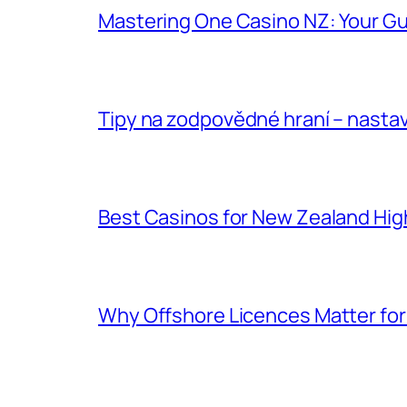
Mastering One Casino NZ: Your Gu
Tipy na zodpovědné hraní – nastav
Best Casinos for New Zealand High
Why Offshore Licences Matter for 