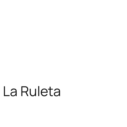
 La Ruleta