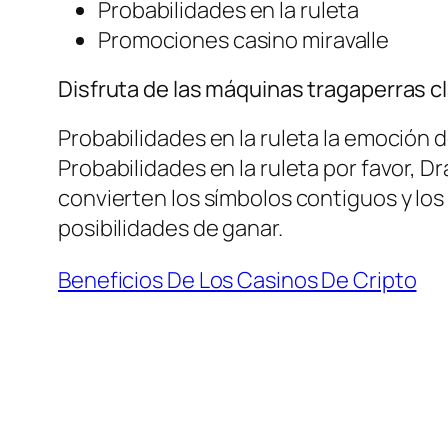
Probabilidades en la ruleta
Promociones casino miravalle
Disfruta de las máquinas tragaperras cl
Probabilidades en la ruleta la emoción 
Probabilidades en la ruleta por favor,
convierten los símbolos contiguos y lo
posibilidades de ganar.
Beneficios De Los Casinos De Cripto