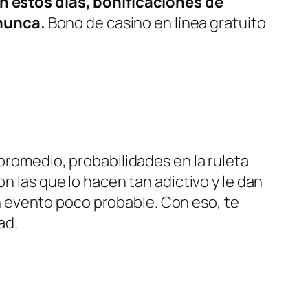
en estos días, bonificaciones de
 nunca.
Bono de casino en línea gratuito
 promedio, probabilidades en la ruleta
n las que lo hacen tan adictivo y le dan
 evento poco probable. Con eso, te
ad.