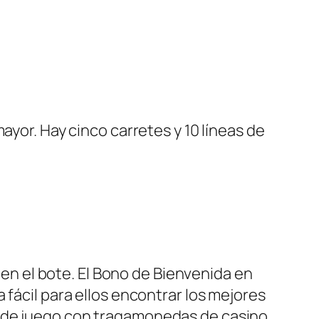
ayor. Hay cinco carretes y 10 líneas de
rten el bote. El Bono de Bienvenida en
 fácil para ellos encontrar los mejores
s de juego con tragamonedas de casino