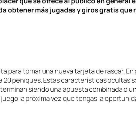
 placer que se ofrece al público en general 
da obtener más jugadas y giros gratis que
eta para tomar una nueva tarjeta de rascar. En
a 20 peniques. Estas características ocultas so
l terminan siendo una apuesta combinada o un
juego la próxima vez que tengas la oportunid