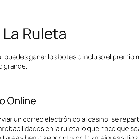
 La Ruleta
, puedes ganar los botes o incluso el premio m
lo grande.
o Online
enviar un correo electrónico al casino, se repa
robabilidades en la ruleta lo que hace que sea
a tarea y hemos encontrado los mejores sitio