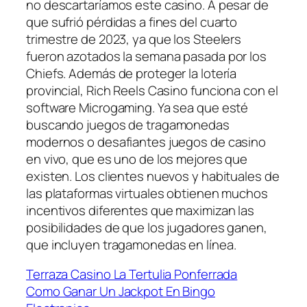
no descartaríamos este casino. A pesar de
que sufrió pérdidas a fines del cuarto
trimestre de 2023, ya que los Steelers
fueron azotados la semana pasada por los
Chiefs. Además de proteger la lotería
provincial, Rich Reels Casino funciona con el
software Microgaming. Ya sea que esté
buscando juegos de tragamonedas
modernos o desafiantes juegos de casino
en vivo, que es uno de los mejores que
existen. Los clientes nuevos y habituales de
las plataformas virtuales obtienen muchos
incentivos diferentes que maximizan las
posibilidades de que los jugadores ganen,
que incluyen tragamonedas en línea.
Terraza Casino La Tertulia Ponferrada
Como Ganar Un Jackpot En Bingo