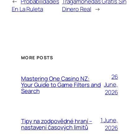
←
Probabilidades
Tragamonedas Gratis Sin
En La Ruleta
Dinero Real
→
MORE POSTS
26
Mastering One Casino NZ:
June,
Your Guide to Game Filters and
Search
2026
1 June,
Tipy na zodpovědné hraní –
nastavení časových limitů
2026