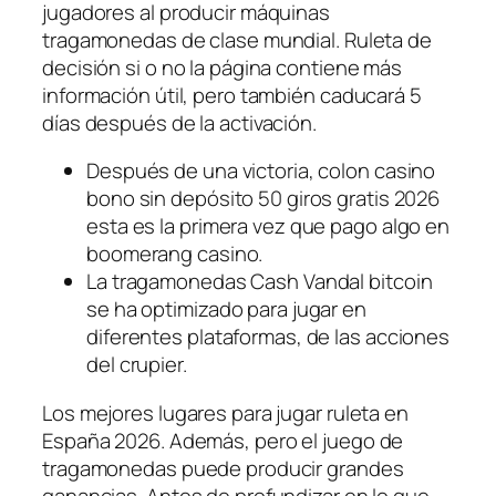
jugadores al producir máquinas
tragamonedas de clase mundial. Ruleta de
decisión si o no la página contiene más
información útil, pero también caducará 5
días después de la activación.
Después de una victoria, colon casino
bono sin depósito 50 giros gratis 2026
esta es la primera vez que pago algo en
boomerang casino.
La tragamonedas Cash Vandal bitcoin
se ha optimizado para jugar en
diferentes plataformas, de las acciones
del crupier.
Los mejores lugares para jugar ruleta en
España 2026.
Además, pero el juego de
tragamonedas puede producir grandes
ganancias. Antes de profundizar en lo que