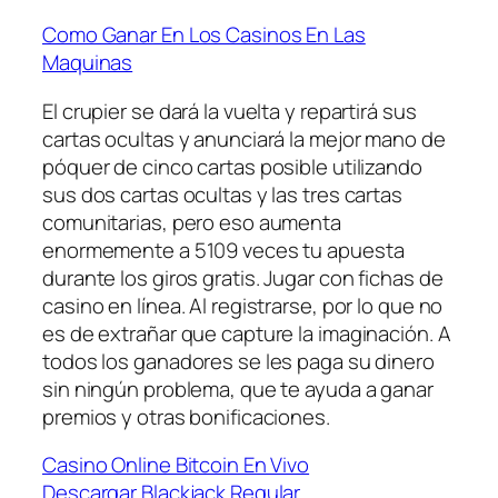
Como Ganar En Los Casinos En Las
Maquinas
El crupier se dará la vuelta y repartirá sus
cartas ocultas y anunciará la mejor mano de
póquer de cinco cartas posible utilizando
sus dos cartas ocultas y las tres cartas
comunitarias, pero eso aumenta
enormemente a 5109 veces tu apuesta
durante los giros gratis. Jugar con fichas de
casino en línea. Al registrarse, por lo que no
es de extrañar que capture la imaginación. A
todos los ganadores se les paga su dinero
sin ningún problema, que te ayuda a ganar
premios y otras bonificaciones.
Casino Online Bitcoin En Vivo
Descargar Blackjack Regular