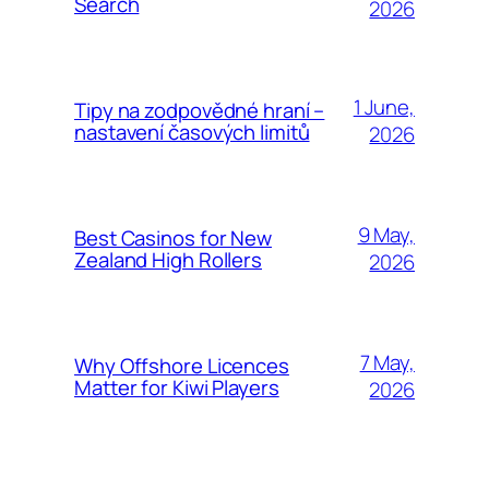
Search
2026
1 June,
Tipy na zodpovědné hraní –
nastavení časových limitů
2026
9 May,
Best Casinos for New
Zealand High Rollers
2026
7 May,
Why Offshore Licences
Matter for Kiwi Players
2026