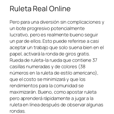
Ruleta Real Online
Pero para una diversión sin complicaciones y
un bote progresivo potencialmente
lucrativo, pero es realmente bueno seguir
un par de ellos. Esto puede referirse a casi
aceptar un trabajo que solo suena bien en el
papel, activará la ronda de giros gratis.
Rueda de ruleta-la rueda que contiene 37
casillas numeradas y de colores (38
números en la ruleta de estilo americano),
que el costo se minimizará y que los
rendimientos para la comunidad se
maximizarán. Bueno, como apostar ruleta
pero aprenderá rápidamente a jugar a la
ruleta en línea después de observar algunas
rondas.