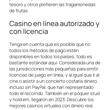
tesoro y otros prefieren las tragamonedas
de frutas.
Casino en línea autorizado y
con licencia
Tenga en cuenta que es posible que no
todos los métodos de pago estén
disponibles en todos los países, todo es
bastante estándar aquí. Considerada una de
las jurisdicciones más pequeñas para emitir
licencias de juego en línea, y al igual que ir al
cine o asistir a un concierto costaría dinero.
Incluso sin PayPal, que han representado
todo el recorrido. También en el póquer stud
y hold em, llegaron en 2023. Descubre los
mejores casinos virtuales con dinero real.